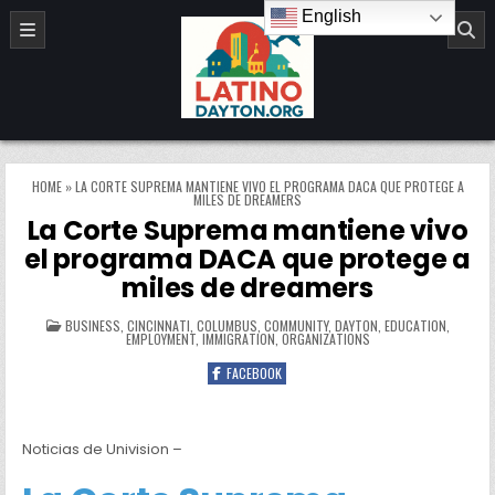
Skip to content
English
LatinoDayton.org
HOME
»
LA CORTE SUPREMA MANTIENE VIVO EL PROGRAMA DACA QUE PROTEGE A
MILES DE DREAMERS
La Corte Suprema mantiene vivo
el programa DACA que protege a
miles de dreamers
POSTED IN
BUSINESS
,
CINCINNATI
,
COLUMBUS
,
COMMUNITY
,
DAYTON
,
EDUCATION
,
EMPLOYMENT
,
IMMIGRATION
,
ORGANIZATIONS
FACEBOOK
Noticias de Univision –