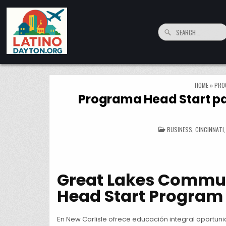
Skip to content
Search for:
LatinoDayton.org
Your connection to the Dayton, Ohio Hispanic and Latino Community
HOME
»
PRO
Programa Head Start pa
POSTED IN
BUSINESS
,
CINCINNATI
Great Lakes Commun
Head Start Program
En New Carlisle ofrece educación integral oportun