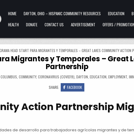
HOME
DAYTON, OHIO – HISPANIC COMMUNITY RESOURCES
EDUCATION
B
HEALTH
DONATE
CONTACT US
ADVERTISEMENT
OFFERS / PROMOTIO
GRAMA HEAD START PARA MIGRANTES Y TEMPORALES – GREAT LAKES COMMUNITY ACTION 
ra Migrantes y Temporales – Great
Partnership
,
COLUMBUS
,
COMMUNITY
,
CORONAVIRUS (COVID19)
,
DAYTON
,
EDUCATION
,
EMPLOYMENT
,
IM
SHARE:
FACEBOOK
ity Action Partnership Mig
idades de desarrollo para trabajadores agrícolas migrantes y de te