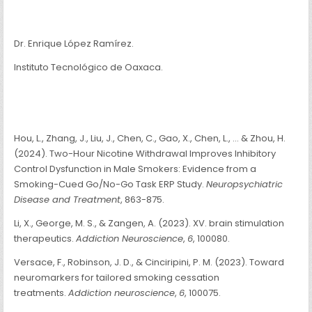
Dr. Enrique López Ramírez.
Instituto Tecnológico de Oaxaca.
Hou, L., Zhang, J., Liu, J., Chen, C., Gao, X., Chen, L., … & Zhou, H.
(2024). Two-Hour Nicotine Withdrawal Improves Inhibitory
Control Dysfunction in Male Smokers: Evidence from a
Smoking-Cued Go/No-Go Task ERP Study.
Neuropsychiatric
Disease and Treatment
, 863-875.
Li, X., George, M. S., & Zangen, A. (2023). XV. brain stimulation
therapeutics.
Addiction Neuroscience
,
6
, 100080.
Versace, F., Robinson, J. D., & Cinciripini, P. M. (2023). Toward
neuromarkers for tailored smoking cessation
treatments.
Addiction neuroscience
,
6
, 100075.